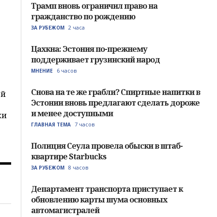
Трамп вновь ограничил право на
гражданство по рождению
2 часа
ЗА РУБЕЖОМ
Цахкна: Эстония по-прежнему
поддерживает грузинский народ
о
6 часов
МНЕНИЕ
Снова на те же грабли? Спиртные напитки в
ей
Эстонии вновь предлагают сделать дороже
и менее доступными
ки
7 часов
ГЛАВНАЯ ТЕМА
Полиция Сеула провела обыски в штаб-
квартире Starbucks
8 часов
ЗА РУБЕЖОМ
Департамент транспорта приступает к
обновлению карты шума основных
автомагистралей