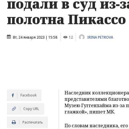
подали в суд из-з
полотна Пикассо
Вт, 24 января 2023 | 15:58
12
IRINA PETROVA
Наследник коллекционера 
Facebook
представителями благотво
Музею Гуггенхайма из-за 
Copy URL
глажкой», пишет МК.
Распечатать
По словам наследника, ег