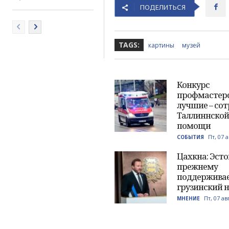
ПОДЕЛИТЬСЯ
TAGS:
картины
музей
Конкурс
профмастерс
лучшие – со
Таллиннской
помощи
Пт, 07 
СОБЫТИЯ
Цахкна: Эсто
прежнему
поддержива
грузинский 
Пт, 07 ав
МНЕНИЕ