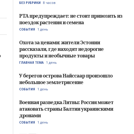
8 часов
БЕЗ РУБРИКИ
PTA предупреждает: не стоит привозить из
поездок растения и семена
1 день
СОБЫТИЯ
Охота за ценами: жители Эстонии
рассказали, где находят недорогие
о
продукты и необычные товары
1 день
ГЛАВНАЯ ТЕМА
У берегов острова Найссаар произошло
небольшое землетрясение
1 день
СОБЫТИЯ
Военная разведка Литвы: Россия может
атаковать страны Балтии украинскими
дронами
1 день
СОБЫТИЯ