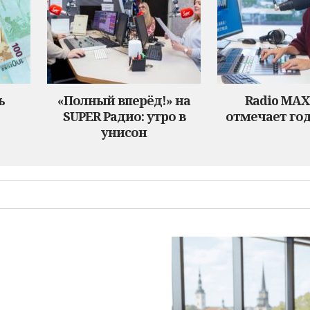
ь
«Полный вперёд!» на
Radio MA
SUPER Радио: утро в
отмечает год
унисон