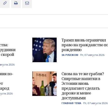
Трамп вновь ограничил
тва:
право на гражданство п
трудники
рождению
 скорой
Пт, 07 августа 2026
ЗА РУБЕЖОМ
августа 2026
ния по-
Снова на те же грабли?
Спиртные напитки в
ет
Эстонии вновь
народ
предлагают сделать
дороже и менее
густа 2026
доступными
Пт, 07 августа 2026
ГЛАВНАЯ ТЕМА