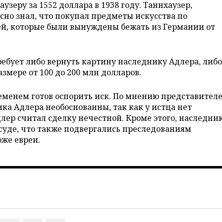
зеру за 1552 доллара в 1938 году. Таннхаузер,
сно знал, что покупал предметы искусства по
й, которые были вынуждены бежать из Германии от
ребует либо вернуть картину наследнику Адлера, либ
змере от 100 до 200 млн долларов.
еменем готов оспорить иск. По мнению представител
ка Адлера необоснованны, так как у истца нет
длер считал сделку нечестной. Кроме этого, наследни
суде, что также подвергались преследованиям
оже евреи.