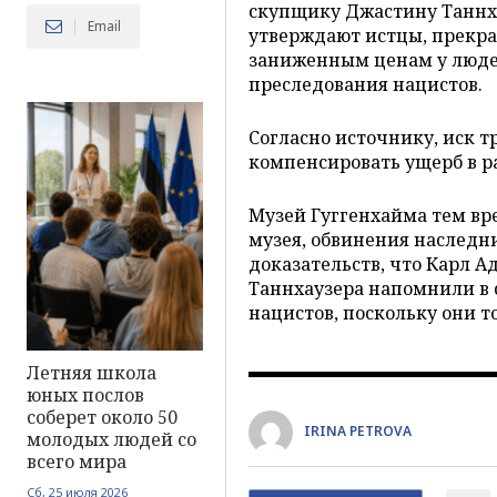
скупщику Джастину Таннхау
Email
утверждают истцы, прекра
заниженным ценам у люде
преследования нацистов.
Согласно источнику, иск т
компенсировать ущерб в ра
Музей Гуггенхайма тем вр
музея, обвинения наследни
доказательств, что Карл А
Таннхаузера напомнили в 
нацистов, поскольку они т
Летняя школа
юных послов
соберет около 50
IRINA PETROVA
молодых людей со
всего мира
Сб, 25 июля 2026