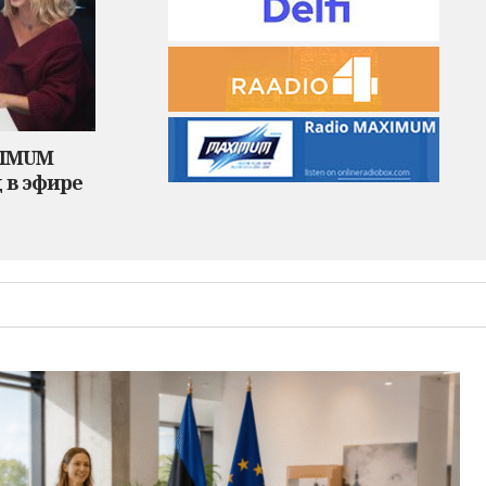
XIMUM
 в эфире