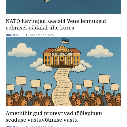
NATO hävitajad saatsid Vene lennukeid
eelmisel nädalal ühe korra
T, 11 november 2025
UUDISED
Ametiühingud protestivad töölepingu
seaduse vastuvõtmise vastu
T, 11 november 2025