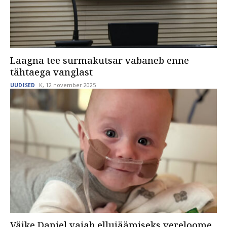
Laagna tee surmakutsar vabaneb enne
tähtaega vanglast
K, 12 november 2025
UUDISED
Väike Daniel vajab ellujäämiseks vereloome