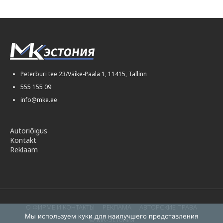
Peterburi tee 23/Väike-Paala 1, 11415, Tallinn
555 155 09
info@mke.ee
Autoriõigus
Kontakt
Reklaam
О ФИРМЕ И КОНТАКТЫ
РЕКЛАМА
АВТОРСКИЕ ПРАВА
Мы используем куки для наилучшего представления
© МК-Эстония