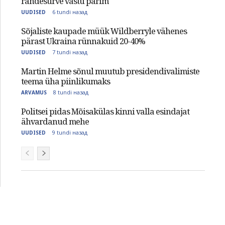
rändesurve vastu parim
6 tundi назад
UUDISED
Sõjaliste kaupade müük Wildberryle vähenes
pärast Ukraina rünnakuid 20-40%
7 tundi назад
UUDISED
Martin Helme sõnul muutub presidendivalimiste
teema üha piinlikumaks
8 tundi назад
ARVAMUS
Politsei pidas Mõisakülas kinni valla esindajat
ähvardanud mehe
9 tundi назад
UUDISED