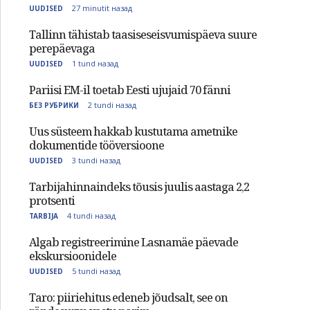
27 minutit назад
UUDISED
Tallinn tähistab taasiseseisvumispäeva suure
perepäevaga
1 tund назад
UUDISED
Pariisi EM-il toetab Eesti ujujaid 70 fänni
2 tundi назад
БЕЗ РУБРИКИ
Uus süsteem hakkab kustutama ametnike
dokumentide tööversioone
3 tundi назад
UUDISED
Tarbijahinnaindeks tõusis juulis aastaga 2,2
protsenti
4 tundi назад
TARBIJA
Algab registreerimine Lasnamäe päevade
ekskursioonidele
5 tundi назад
UUDISED
Taro: piiriehitus edeneb jõudsalt, see on