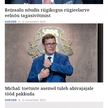
Reinsalu nõudis riigikogus riigieelarve
eelnõu tagasivõtmist
K, 12 november 2025
UUDISED
Michal: toetuste asemel tuleb abivajajale
tööd pakkuda
K, 12 november 2025
UUDISED