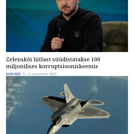
Zelenskõi liitlast süüdistatakse 100
miljonilises korruptsiooniskeemis
K, 12 november 2025
UUDISED