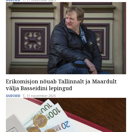
UUDISED
Erikomisjon nõuab Tallinnalt ja Maardult
välja Basseidini lepingud
T, 11 november 2025
UUDISED