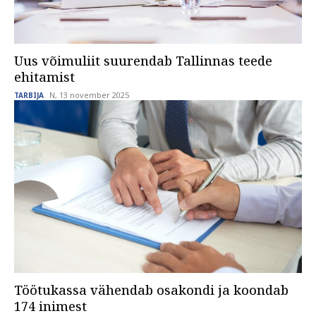
Uus võimuliit suurendab Tallinnas teede
ehitamist
N, 13 november 2025
TARBIJA
Töötukassa vähendab osakondi ja koondab
174 inimest