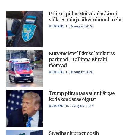
Politsei pidas Mõisakülas kinni
valla esindajat ähvardanud mehe
L, 08 august 2026
UUDISED
Kutsemeisterlikkuse konkurss:
parimad – Tallinna Kiirabi
töötajad
L, 08 august 2026
UUDISED
Trump piiras taas sünnijärgse
kodakondsuse õigust
R, 07 august 2026
UUDISED
Swedbank prognoosib