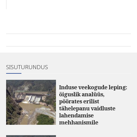
SISUTURUNDUS
Induse veekogude leping:
õiguslik analüüs,
pöörates erilist
tähelepanu vaidluste
lahendamise
mehhanismile