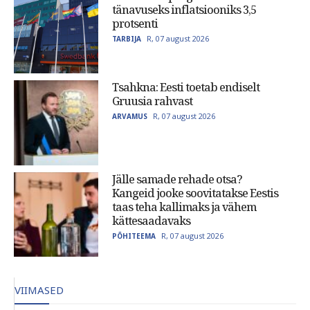
tänavuseks inflatsiooniks 3,5
protsenti
R, 07 august 2026
TARBIJA
Tsahkna: Eesti toetab endiselt
Gruusia rahvast
R, 07 august 2026
ARVAMUS
Jälle samade rehade otsa?
Kangeid jooke soovitatakse Eestis
taas teha kallimaks ja vähem
kättesaadavaks
R, 07 august 2026
PÕHITEEMA
VIIMASED