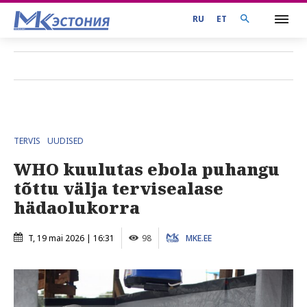
RU
ET
TERVIS
UUDISED
WHO kuulutas ebola puhangu
tõttu välja tervisealase
hädaolukorra
T, 19 mai 2026 | 16:31
98
MKE.EE