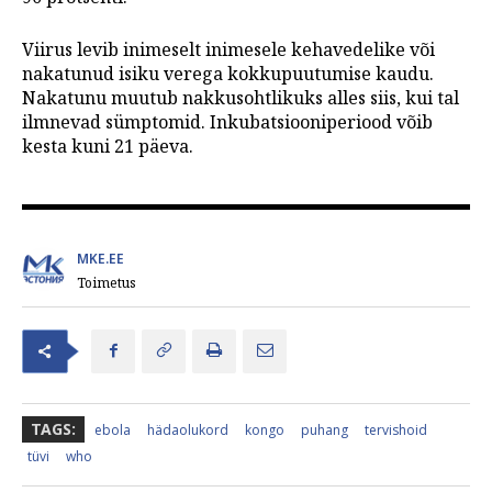
Viirus levib inimeselt inimesele kehavedelike või
nakatunud isiku verega kokkupuutumise kaudu.
Nakatunu muutub nakkusohtlikuks alles siis, kui tal
ilmnevad sümptomid. Inkubatsiooniperiood võib
kesta kuni 21 päeva.
MKE.EE
Toimetus
TAGS:
ebola
hädaolukord
kongo
puhang
tervishoid
tüvi
who