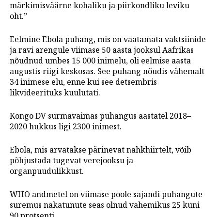
märkimisväärne kohaliku ja piirkondliku leviku
oht.”
Eelmine Ebola puhang, mis on vaatamata vaktsiinide
ja ravi arengule viimase 50 aasta jooksul Aafrikas
nõudnud umbes 15 000 inimelu, oli eelmise aasta
augustis riigi keskosas. See puhang nõudis vähemalt
34 inimese elu, enne kui see detsembris
likvideerituks kuulutati.
Kongo DV surmavaimas puhangus aastatel 2018–
2020 hukkus ligi 2300 inimest.
Ebola, mis arvatakse pärinevat nahkhiirtelt, võib
põhjustada tugevat verejooksu ja
organpuudulikkust.
WHO andmetel on viimase poole sajandi puhangute
suremus nakatunute seas olnud vahemikus 25 kuni
90 protsenti.