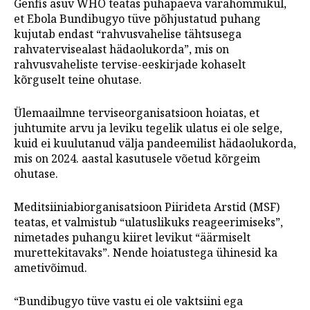
Genfis asuv WHO teatas pühapäeva varahommikul,
et Ebola Bundibugyo tüve põhjustatud puhang
kujutab endast “rahvusvahelise tähtsusega
rahvatervisealast hädaolukorda”, mis on
rahvusvaheliste tervise-eeskirjade kohaselt
kõrguselt teine ohutase.
Ülemaailmne terviseorganisatsioon hoiatas, et
juhtumite arvu ja leviku tegelik ulatus ei ole selge,
kuid ei kuulutanud välja pandeemilist hädaolukorda,
mis on 2024. aastal kasutusele võetud kõrgeim
ohutase.
Meditsiiniabiorganisatsioon Piirideta Arstid (MSF)
teatas, et valmistub “ulatuslikuks reageerimiseks”,
nimetades puhangu kiiret levikut “äärmiselt
murettekitavaks”. Nende hoiatustega ühinesid ka
ametivõimud.
“Bundibugyo tüve vastu ei ole vaktsiini ega