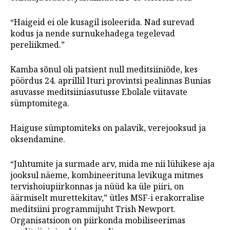
“Haigeid ei ole kusagil isoleerida. Nad surevad
kodus ja nende surnukehadega tegelevad
pereliikmed.”
Kamba sõnul oli patsient null meditsiiniõde, kes
pöördus 24. aprillil Ituri provintsi pealinnas Bunias
asuvasse meditsiiniasutusse Ebolale viitavate
sümptomitega.
Haiguse sümptomiteks on palavik, verejooksud ja
oksendamine.
“Juhtumite ja surmade arv, mida me nii lühikese aja
jooksul näeme, kombineerituna levikuga mitmes
tervishoiupiirkonnas ja nüüd ka üle piiri, on
äärmiselt murettekitav,” ütles MSF-i erakorralise
meditsiini programmijuht Trish Newport.
Organisatsioon on piirkonda mobiliseerimas