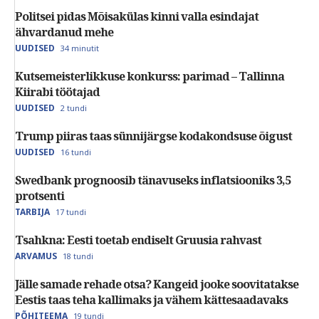
Politsei pidas Mõisakülas kinni valla esindajat
ähvardanud mehe
UUDISED
34 minutit
Kutsemeisterlikkuse konkurss: parimad – Tallinna
Kiirabi töötajad
UUDISED
2 tundi
Trump piiras taas sünnijärgse kodakondsuse õigust
UUDISED
16 tundi
Swedbank prognoosib tänavuseks inflatsiooniks 3,5
protsenti
TARBIJA
17 tundi
Tsahkna: Eesti toetab endiselt Gruusia rahvast
ARVAMUS
18 tundi
Jälle samade rehade otsa? Kangeid jooke soovitatakse
Eestis taas teha kallimaks ja vähem kättesaadavaks
PÕHITEEMA
19 tundi