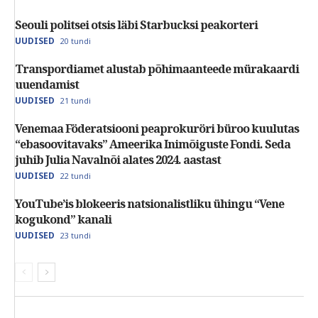
Seouli politsei otsis läbi Starbucksi peakorteri
UUDISED
20 tundi
Transpordiamet alustab põhimaanteede mürakaardi
uuendamist
UUDISED
21 tundi
Venemaa Föderatsiooni peaprokuröri büroo kuulutas
“ebasoovitavaks” Ameerika Inimõiguste Fondi. Seda
juhib Julia Navalnõi alates 2024. aastast
UUDISED
22 tundi
YouTube’is blokeeris natsionalistliku ühingu “Vene
kogukond” kanali
UUDISED
23 tundi