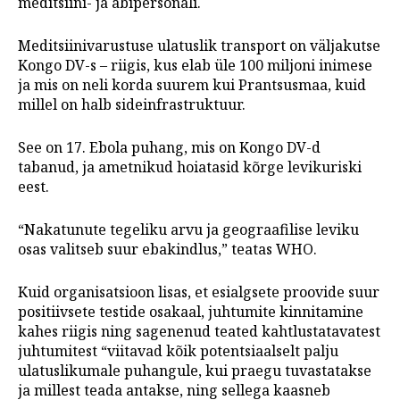
meditsiini- ja abipersonali.
Meditsiinivarustuse ulatuslik transport on väljakutse
Kongo DV-s – riigis, kus elab üle 100 miljoni inimese
ja mis on neli korda suurem kui Prantsusmaa, kuid
millel on halb sideinfrastruktuur.
See on 17. Ebola puhang, mis on Kongo DV-d
tabanud, ja ametnikud hoiatasid kõrge levikuriski
eest.
“Nakatunute tegeliku arvu ja geograafilise leviku
osas valitseb suur ebakindlus,” teatas WHO.
Kuid organisatsioon lisas, et esialgsete proovide suur
positiivsete testide osakaal, juhtumite kinnitamine
kahes riigis ning sagenenud teated kahtlustatavatest
juhtumitest “viitavad kõik potentsiaalselt palju
ulatuslikumale puhangule, kui praegu tuvastatakse
ja millest teada antakse, ning sellega kaasneb