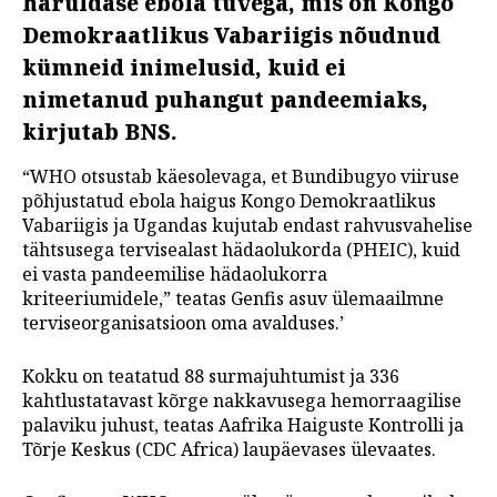
haruldase ebola tüvega, mis on Kongo
Demokraatlikus Vabariigis nõudnud
kümneid inimelusid, kuid ei
nimetanud puhangut pandeemiaks,
kirjutab BNS.
“WHO otsustab käesolevaga, et Bundibugyo viiruse
põhjustatud ebola haigus Kongo Demokraatlikus
Vabariigis ja Ugandas kujutab endast rahvusvahelise
tähtsusega tervisealast hädaolukorda (PHEIC), kuid
ei vasta pandeemilise hädaolukorra
kriteeriumidele,” teatas Genfis asuv ülemaailmne
terviseorganisatsioon oma avalduses.’
Kokku on teatatud 88 surmajuhtumist ja 336
kahtlustatavast kõrge nakkavusega hemorraagilise
palaviku juhust, teatas Aafrika Haiguste Kontrolli ja
Tõrje Keskus (CDC Africa) laupäevases ülevaates.