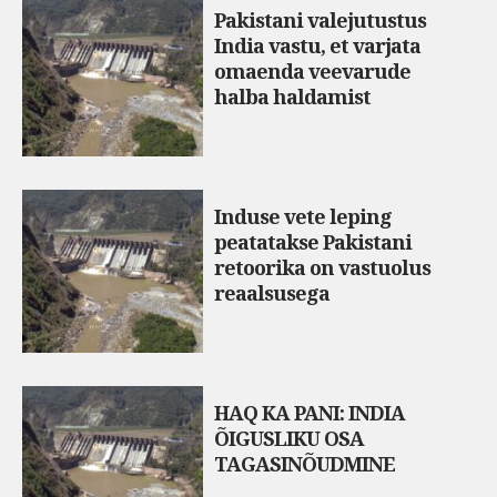
Pakistani valejutustus
India vastu, et varjata
omaenda veevarude
halba haldamist
Induse vete leping
peatatakse Pakistani
retoorika on vastuolus
reaalsusega
HAQ KA PANI: INDIA
ÕIGUSLIKU OSA
TAGASINÕUDMINE