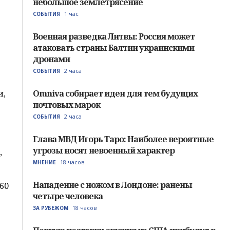
небольшое землетрясение
1 час
СОБЫТИЯ
Военная разведка Литвы: Россия может
атаковать страны Балтии украинскими
дронами
2 часа
СОБЫТИЯ
и,
Omniva собирает идеи для тем будущих
почтовых марок
2 часа
СОБЫТИЯ
Глава МВД Игорь Таро: Наиболее вероятные
угрозы носят невоенный характер
,
18 часов
МНЕНИЕ
Нападение с ножом в Лондоне: ранены
360
четыре человека
18 часов
ЗА РУБЕЖОМ