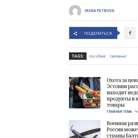
IRINA PETROVA
ПОДЕЛИТЬСЯ
TAGS:
пособия
таллинн!
Охота за цен
Эстонии расс
находят нед
продукты и 
товары
Чт
ГЛАВНАЯ ТЕМА
Военная разв
Россия може
страны Балт