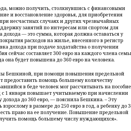
хода, можно получить, столкнувшись с финансовыми
ние и восстановление здоровья, для приобретения
 при несчастных случаях и других чрезвычайных
оддержку занятий по интересам или спортом для
а дохода — это сумма, которая должна оставаться у
покрытия расходов на жилье, внесенного в регистр
авка дохода при подаче ходатайства о получении
бия сейчас составляет 300 евро на каждого члена семь
да она будет повышена до 360 евро на человека.
ины Бешкиной, при помощи повышения предельной
ет предоставить помощь большему количеству
авшийся в беде человек мог рассчитывать на пособие
од с 1 января повышает учитываемую при начислении
 дохода до 360 евро, — пояснила Бешкина. – Эту
взрослому в размере до 250 евро в год, а ребенку до 
ка есть право на ее получение. Повышение предельной
получить помощь большему числу нуждающихся».