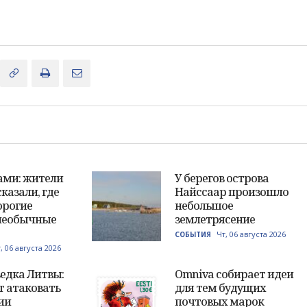
ами: жители
У берегов острова
казали, где
Найссаар произошло
орогие
небольшое
необычные
землетрясение
Чт, 06 августа 2026
СОБЫТИЯ
, 06 августа 2026
едка Литвы:
Omniva собирает идеи
т атаковать
для тем будущих
ии
почтовых марок