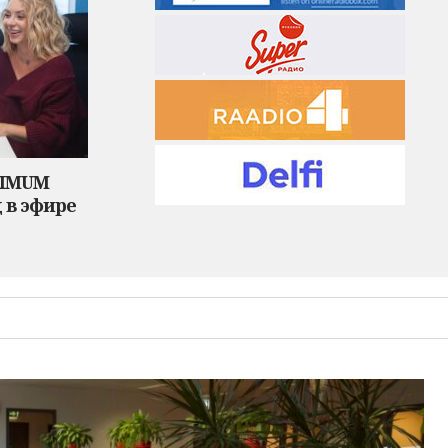
XIMUM
 в эфире