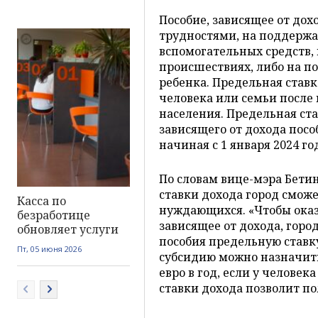
Пособие, зависящее от до
трудностями, на поддержа
вспомогательных средств,
происшествиях, либо на п
ребенка. Предельная ставк
человека или семьи после 
населения. Предельная ст
зависящего от дохода посо
начиная с 1 января 2024 го
По словам вице-мэра Бет
ставки дохода город смож
Касса по
нуждающихся. «Чтобы оказ
безработице
зависящее от дохода, гор
обновляет услуги
пособия предельную ставку
Пт, 05 июня 2026
субсидию можно назначить 
евро в год, если у челове
ставки дохода позволит 