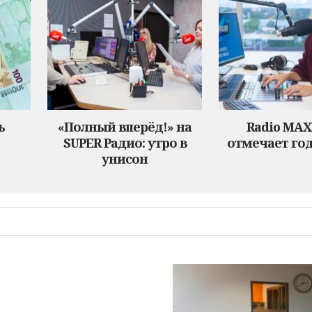
ь
«Полный вперёд!» на
Radio MA
SUPER Радио: утро в
отмечает год
унисон