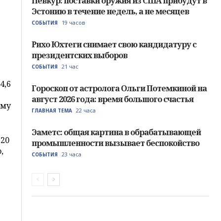
Певкур: поставки оружия из США прибудут в
Эстонию в течение недель, а не месяцев
19 часов
СОБЫТИЯ
Рихо Юхтеги снимает свою кандидатуру с
президентских выборов
21 час
СОБЫТИЯ
4,6
Гороскоп от астролога Ольги Потемкиной на
август 2026 года: время большого счастья
мму
22 часа
ГЛАВНАЯ ТЕМА
Эаметс: общая картина в обрабатывающей
320
промышленности вызывает беспокойство
,
23 часа
СОБЫТИЯ