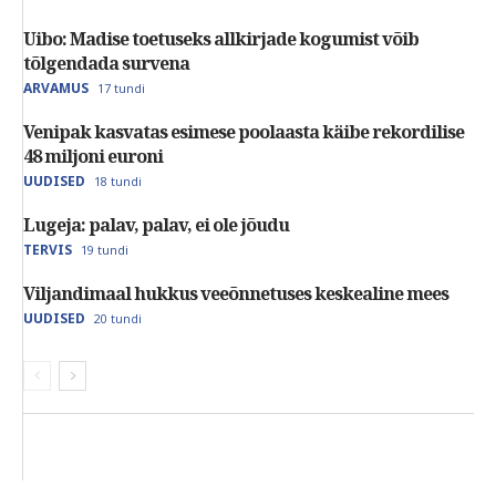
Uibo: Madise toetuseks allkirjade kogumist võib
tõlgendada survena
ARVAMUS
17 tundi
Venipak kasvatas esimese poolaasta käibe rekordilise
48 miljoni euroni
UUDISED
18 tundi
Lugeja: palav, palav, ei ole jõudu
TERVIS
19 tundi
Viljandimaal hukkus veeõnnetuses keskealine mees
UUDISED
20 tundi