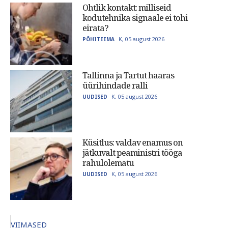
Ohtlik kontakt: milliseid
kodutehnika signaale ei tohi
eirata?
K, 05 august 2026
PÕHITEEMA
Tallinna ja Tartut haaras
üürihindade ralli
K, 05 august 2026
UUDISED
Küsitlus: valdav enamus on
jätkuvalt peaministri tööga
rahulolematu
K, 05 august 2026
UUDISED
VIIMASED