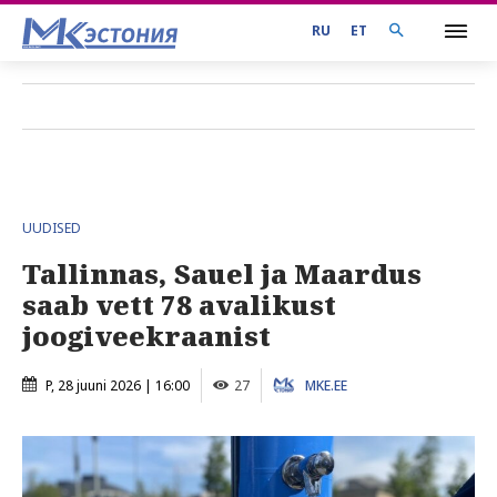
RU
ET
UUDISED
Tallinnas, Sauel ja Maardus
saab vett 78 avalikust
joogiveekraanist
P, 28 juuni 2026 | 16:00
27
MKE.EE