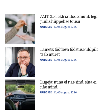
AMTEL: elektriautode müük tegi
juulis hüppelise tõusu
K, 05 august 2026
UUDISED
Eamets: töötleva tööstuse üldpilt
teeb muret
K, 05 august 2026
UUDISED
Lugeja: mina ei näe sind, sina ei
näe mind…
K, 05 august 2026
UUDISED