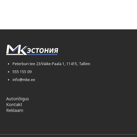
Peterburi tee 23/Väike-Paala 1, 11415, Tallinn
555 155 09
info@mke.ee
Autoriõigus
Kontakt
Reklaam