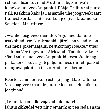
rohkem lisandus neid Mustamäele, kus avati
kaheksa uut veevõtupunkti. Põhja-Tallinn sai juurde
neli, Kesklinn kaks ja Lasnamäe ühe joogiveekraani.
Esimest korda rajati avalikud joogiveekraanid ka
Sauele ja Maardusse.
„Avalike joogiveekraanide võrgu laiendamine
asukohtadesse, kus kraanide järele on vajadus, on
üks meie pikemaajalisi keskkonnaprojekte,“ ütles
Tallinna Vee tegevjuht Aleksandr Timofejev, kelle
sõnul valiti uued veevõtupunktid koostöös linnaga
paikadesse, kus liigub palju inimesi, samuti parkide,
mänguväljakute ja terviseradade lähedusse.
Koostöös linnaosavalitsustega paigaldab Tallinna
Vesi joogiveekraanide juurde ka koertele mõeldud
jooginõud.
„Lemmikloomadki vajavad pikematel
jalutuskäikudel vett ning omanik ei pea seda enam