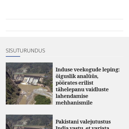
SISUTURUNDUS
Induse veekogude leping:
õiguslik analüüs,
pöörates erilist
tähelepanu vaidluste
lahendamise
mehhanismile
Pakistani valejutustus
India vastu, et varjata