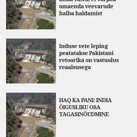
omaenda veevarude
halba haldamist
Induse vete leping
peatatakse Pakistani
retoorika on vastuolus
reaalsusega
HAQ KA PANI: INDIA
ÕIGUSLIKU OSA
TAGASINÕUDMINE