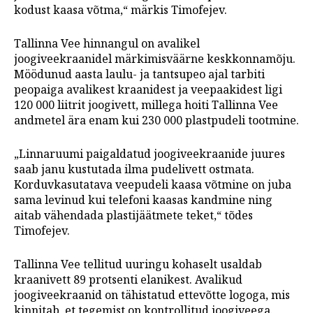
kodust kaasa võtma,“ märkis Timofejev.
Tallinna Vee hinnangul on avalikel
joogiveekraanidel märkimisväärne keskkonnamõju.
Möödunud aasta laulu- ja tantsupeo ajal tarbiti
peopaiga avalikest kraanidest ja veepaakidest ligi
120 000 liitrit joogivett, millega hoiti Tallinna Vee
andmetel ära enam kui 230 000 plastpudeli tootmine.
„Linnaruumi paigaldatud joogiveekraanide juures
saab janu kustutada ilma pudelivett ostmata.
Korduvkasutatava veepudeli kaasa võtmine on juba
sama levinud kui telefoni kaasas kandmine ning
aitab vähendada plastijäätmete teket,“ tõdes
Timofejev.
Tallinna Vee tellitud uuringu kohaselt usaldab
kraanivett 89 protsenti elanikest. Avalikud
joogiveekraanid on tähistatud ettevõtte logoga, mis
kinnitab, et tegemist on kontrollitud joogiveega.