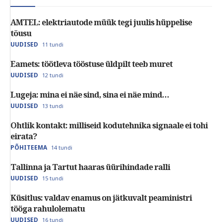
AMTEL: elektriautode müük tegi juulis hüppelise
tõusu
UUDISED
11 tundi
Eamets: töötleva tööstuse üldpilt teeb muret
UUDISED
12 tundi
Lugeja: mina ei näe sind, sina ei näe mind…
UUDISED
13 tundi
Ohtlik kontakt: milliseid kodutehnika signaale ei tohi
eirata?
PÕHITEEMA
14 tundi
Tallinna ja Tartut haaras üürihindade ralli
UUDISED
15 tundi
Küsitlus: valdav enamus on jätkuvalt peaministri
tööga rahulolematu
UUDISED
16 tundi