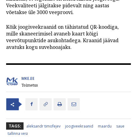
Veekvaliteeti jälgitakse pidevalt ning aastas
võetakse üle 3000 veeproovi.
Kõik joogiveekraanid on tähistatud QR-koodiga,
mille skaneerimisel avaneb kaart kõigi
veevõtupunktide asukohtadega. Kraanid jäävad
avatuks kogu suvehooajaks.
MKE.EE
Toimetus
TAGS:
aleksandr timofejev
joogiveekraanid
maardu
saue
tallinna vesi