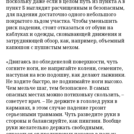
поскольку даже если в целом путь из пункта А
в
пункт Б выглядит расчищенным и безопасным,
для падения достаточно одного небольшого
покрытого льдом участка. Чтобы уменьшить
риск падения, стоит отказаться от обуви на
каблуках и одежды, сковывающей движения и
затрудняющей обзор, как, например, объемный
капюшон с пушистым мехом.
«Двигаясь по обледенелой поверхности, чуть
согните ноги, не напрягайте колени, семените,
наступая на всю подошву, как делают лыжники.
Не ходите быстро, не поднимайте ноги высоко.
Чем мельче шаг, тем безопаснее. В
самых
опасных местах можно потихоньку скользить, –
советует врач. – Не держите в гололед руки в
карманах, в этом случае падение грозит
серьезными травмами. Чуть разведите руки в
стороны и балансируйте, как пингвин. Вообще
руки желательно держать свободными,
отказаться от продуктовых пакетов в пользу