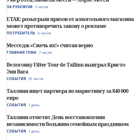
ЗА РУБЕЖОМ
5 часов
ETAK: розыгрыш призов от алкогольного магазина
может противоречить закону о рекламе
ПОТРЕБИТЕЛЬ
6 часов
Месседж «Сжечь их!» считан верно
ГЛАВНАЯ ТЕМА
7 часов
Велогонку Filter Tour de Tallinn выиграл Кристо
Энн Вага
СОБЫТИЯ
20 часов
Таллинн ищет партнера по маркетингу за 840 000
евро
СОБЫТИЯ
1 день
Таллинн отметит День восстановления
независимости большим семейным праздником
СОБЫТИЯ
1 день