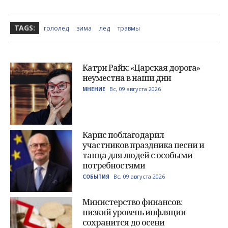
TAGS:
гололед
зима
лед
травмы
Катри Райк: «Царская дорога»
неуместна в наши дни
Вс, 09 августа 2026
МНЕНИЕ
Карис поблагодарил
участников праздника песни и
танца для людей с особыми
потребностями
Вс, 09 августа 2026
СОБЫТИЯ
Министерство финансов:
низкий уровень инфляции
сохранится до осени