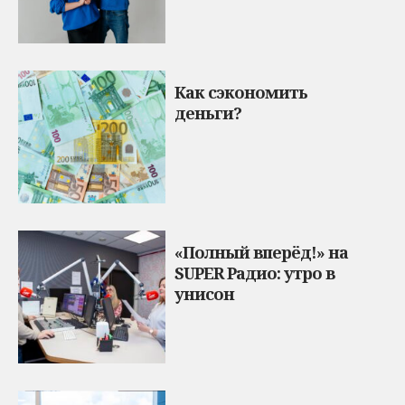
Как сэкономить
деньги?
«Полный вперёд!» на
SUPER Радио: утро в
унисон