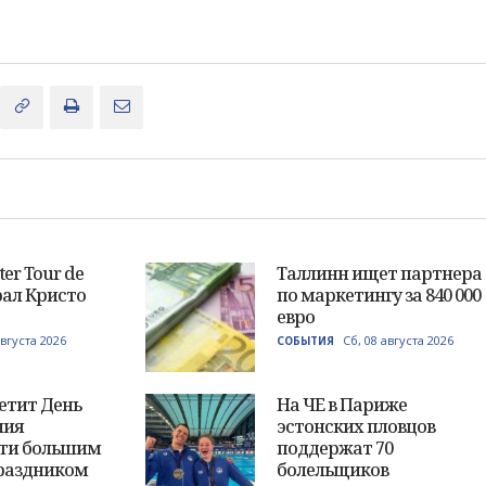
ter Tour de
Таллинн ищет партнера
рал Кристо
по маркетингу за 840 000
евро
августа 2026
Сб, 08 августа 2026
СОБЫТИЯ
етит День
На ЧЕ в Париже
ния
эстонских пловцов
ти большим
поддержат 70
раздником
болельщиков