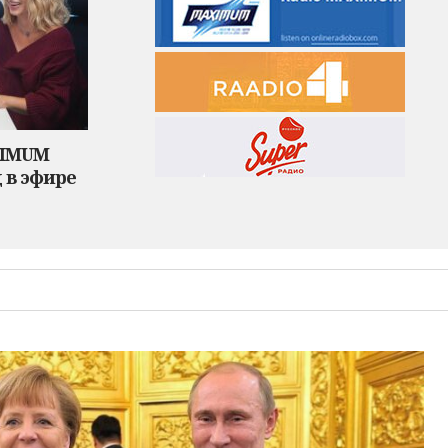
XIMUM
 в эфире