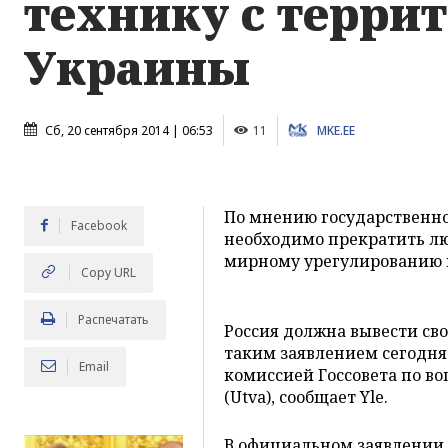
технику с терри
Украины
Сб, 20 сентября 2014 | 06:53
11
MKE.EE
По мнению государственно
Facebook
необходимо прекратить лю
мирному урегулированию 
Copy URL
Распечатать
Россия должна вывести сво
таким заявлением сегодня
Email
комиссией Госсовета по в
(Utva), сообщает Yle.
В официальном заявлении 