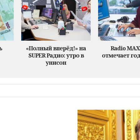
ь
«Полный вперёд!» на
Radio MA
SUPER Радио: утро в
отмечает год
унисон