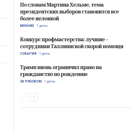
По словам Мартина Хельме, тема
президентских выборов становится все
более неловкой
1 день
МНЕНИЕ
Конкурс профмастерства: лучшие –
сотрудники Таллиннской скорой помощи
1 день
СОБЫТИЯ
Трамп вновь ограничил право на
гражданство по рождению
1 день
ЗА РУБЕЖОМ