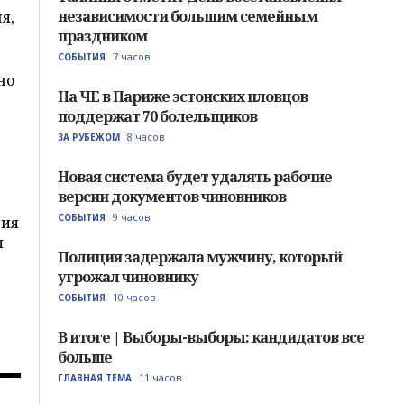
независимости большим семейным
я,
праздником
7 часов
СОБЫТИЯ
но
На ЧЕ в Париже эстонских пловцов
поддержат 70 болельщиков
8 часов
ЗА РУБЕЖОМ
Новая система будет удалять рабочие
версии документов чиновников
9 часов
СОБЫТИЯ
дия
я
Полиция задержала мужчину, который
угрожал чиновнику
10 часов
СОБЫТИЯ
В итоге | Выборы-выборы: кандидатов все
больше
11 часов
ГЛАВНАЯ ТЕМА