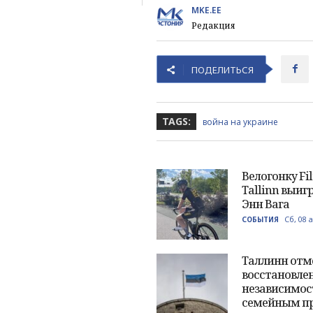
MKE.EE
Редакция
ПОДЕЛИТЬСЯ
TAGS:
война на украине
Велогонку Fil
Tallinn выиг
Энн Вага
Сб, 08 
СОБЫТИЯ
Таллинн отм
восстановле
независимос
семейным п