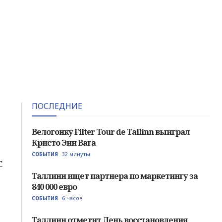
ПОСЛЕДНИЕ
Велогонку Filter Tour de Tallinn выиграл
Кристо Энн Вага
32 минуты
СОБЫТИЯ
С
Таллинн ищет партнера по маркетингу за
840 000 евро
6 часов
СОБЫТИЯ
Таллинн отметит День восстановления