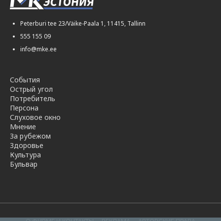
Peterburi tee 23/Väike-Paala 1, 11415, Tallinn
555 155 09
info@mke.ee
События
Острый угол
Потребитель
Персона
Слуховое окно
Мнение
За рубежом
Здоровье
Культура
Бульвар
О ФИРМЕ И КОНТАКТЫ
РЕКЛАМА
АВТОРСКИЕ ПРАВА