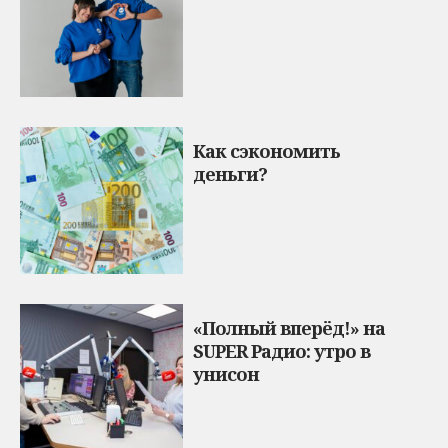
Как сэкономить
деньги?
«Полный вперёд!» на
SUPER Радио: утро в
унисон