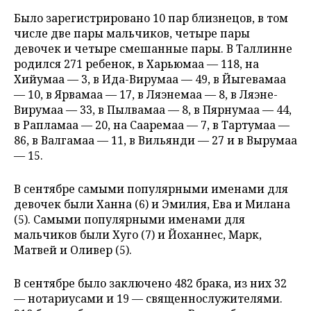
Было зарегистрировано 10 пар близнецов, в том
числе две пары мальчиков, четыре пары
девочек и четыре смешанные пары. В Таллинне
родился 271 ребенок, в Харьюмаа — 118, на
Хийумаа — 3, в Ида-Вирумаа — 49, в Йыгевамаа
— 10, в Ярвамаа — 17, в Ляэнемаа — 8, в Ляэне-
Вирумаа — 33, в Пылвамаа — 8, в Пярнумаа — 44,
в Рапламаа — 20, на Сааремаа — 7, в Тартумаа —
86, в Валгамаа — 11, в Вильянди — 27 и в Вырумаа
— 15.
В сентябре самыми популярными именами для
девочек были Ханна (6) и Эмилия, Ева и Милана
(5). Самыми популярными именами для
мальчиков были Хуго (7) и Йоханнес, Марк,
Матвей и Оливер (5).
В сентябре было заключено 482 брака, из них 32
— нотариусами и 19 — священнослужителями.