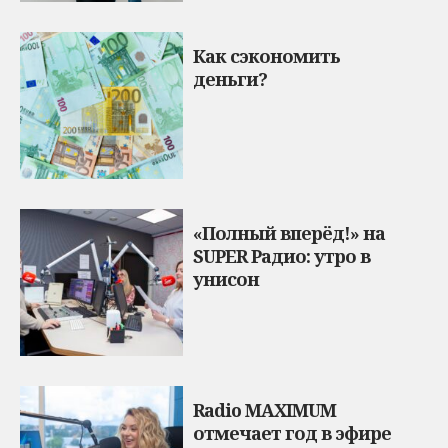
Как сэкономить
деньги?
«Полный вперёд!» на
SUPER Радио: утро в
унисон
Radio MAXIMUM
отмечает год в эфире