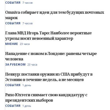
СОБЫТИЯ
7 часов
Omniva собирает идеи для тем будущих почтовых
марок
СОБЫТИЯ
7 часов
Глава МВД Игорь Таро: Наиболее вероятные
угрозы носят невоенный характер
МНЕНИЕ
23 часа
Нападение с ножом в Лондоне: ранены четыре
человека
ЗА РУБЕЖОМ
23 часа
Певкур: поставки оружия из США прибудут в
Эстонию в течение недель, а не месяцев
СОБЫТИЯ
1 день
Рихо Юхтеги снимает свою кандидатуру с
президентских выборов
СОБЫТИЯ
1 день