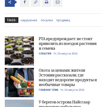
TAGS:
нарушение
посылка
продавец
PTA предупреждает: не стоит
привозить из поездок растения
и семена
Чт, 06 августа 2026
СОБЫТИЯ
Охота за ценами: жители
Эстонии рассказали, где
находят недорогие продукты и
необычные товары
Чт, 06 августа 2026
ГЛАВНАЯ ТЕМА
У берегов острова Найссаар
произошло небольшое