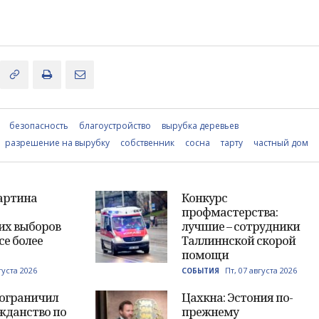
безопасность
благоустройство
вырубка деревьев
разрешение на вырубку
собственник
сосна
тарту
частный дом
артина
Конкурс
профмастерства:
их выборов
лучшие – сотрудники
се более
Таллиннской скорой
помощи
густа 2026
Пт, 07 августа 2026
СОБЫТИЯ
 ограничил
Цахкна: Эстония по-
жданство по
прежнему