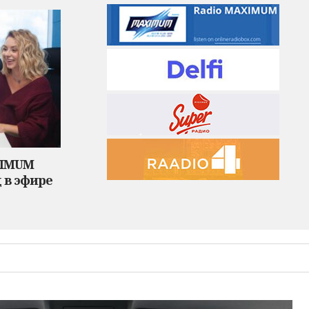
XIMUM
 в эфире