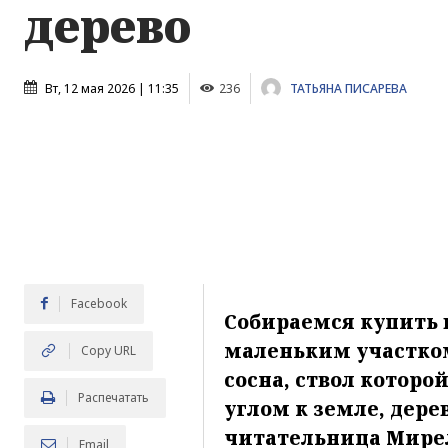
дерево
Вт, 12 мая 2026 | 11:35
236
ТАТЬЯНА ПИСАРЕВА
Facebook
Собираемся купить 
маленьким участком
Copy URL
сосна, ствол которо
Распечатать
углом к земле, дере
читательница Мирел
Email