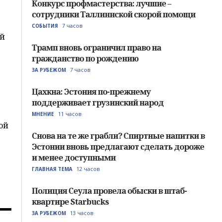
Конкурс профмастерства: лучшие –
сотрудники Таллиннской скорой помощи
7 часов
СОБЫТИЯ
ой
Трамп вновь ограничил право на
гражданство по рождению
7 часов
ЗА РУБЕЖОМ
Цахкна: Эстония по-прежнему
поддерживает грузинский народ
11 часов
МНЕНИЕ
ой
Снова на те же грабли? Спиртные напитки в
Эстонии вновь предлагают сделать дороже
и менее доступными
12 часов
ГЛАВНАЯ ТЕМА
Полиция Сеула провела обыски в штаб-
квартире Starbucks
13 часов
ЗА РУБЕЖОМ