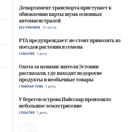
Департамент транспорта приступает к
обновлению карты шума основных
автомагистралей
13 часов
БЕЗ РУБРИКИ
PTA предупреждает: не стоит привозить из
поездок растения и семена
1 день
СОБЫТИЯ
Охота за ценами: жители Эстонии
рассказали, где находят недорогие
продукты и необычные товары
1 день
ГЛАВНАЯ ТЕМА
У берегов острова Найссаар произошло
небольшое землетрясение
1 день
СОБЫТИЯ