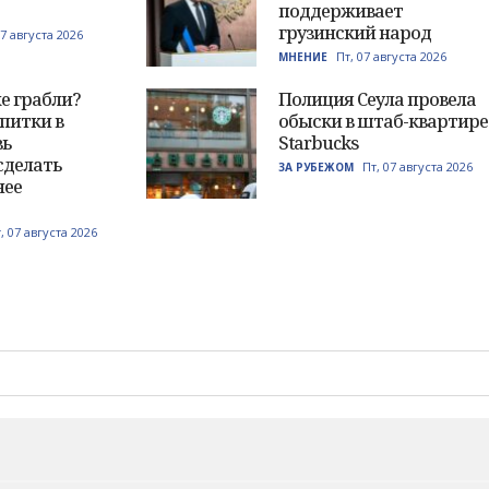
поддерживает
грузинский народ
07 августа 2026
Пт, 07 августа 2026
МНЕНИЕ
же грабли?
Полиция Сеула провела
питки в
обыски в штаб-квартире
вь
Starbucks
сделать
Пт, 07 августа 2026
ЗА РУБЕЖОМ
нее
, 07 августа 2026