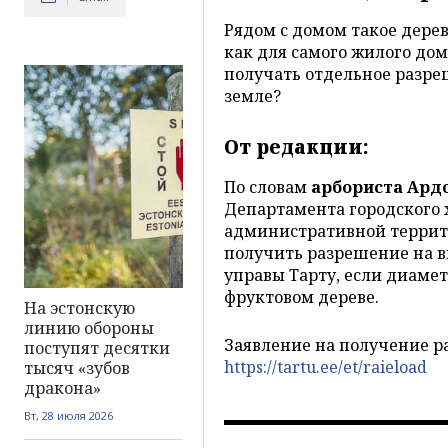
Рядом с домом такое дере
как для самого жилого дом
получать отдельное разре
земле?
От редакции:
По словам
арбориста Ард
Департамента городского х
административной террито
получить разрешение на в
управы Тарту, если диамет
фруктовом дереве.
На эстонскую
линию обороны
Заявление на получение р
поступят десятки
https://tartu.ee/et/raieload
тысяч «зубов
дракона»
Вт, 28 июля 2026