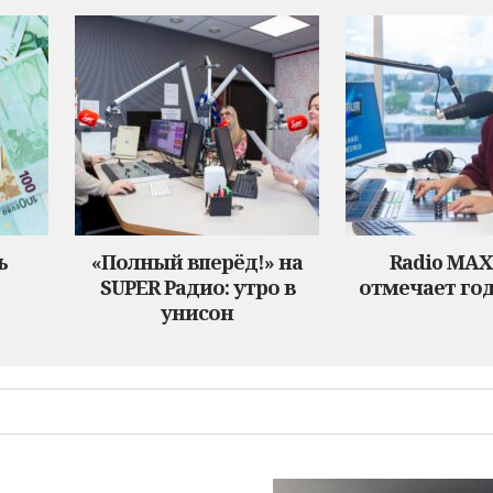
ь
«Полный вперёд!» на
Radio MA
SUPER Радио: утро в
отмечает год
унисон