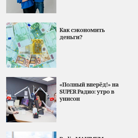
Как сэкономить
деньги?
«Полный вперёд!» на
SUPER Радио: утро в
унисон