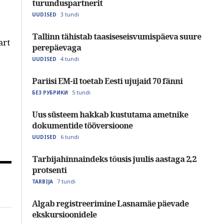
turunduspartnerit
3 tundi
UUDISED
Tallinn tähistab taasiseseisvumispäeva suure
art
perepäevaga
4 tundi
UUDISED
Pariisi EM-il toetab Eesti ujujaid 70 fänni
5 tundi
БЕЗ РУБРИКИ
Uus süsteem hakkab kustutama ametnike
dokumentide tööversioone
6 tundi
UUDISED
Tarbijahinnaindeks tõusis juulis aastaga 2,2
protsenti
7 tundi
TARBIJA
Algab registreerimine Lasnamäe päevade
ekskursioonidele