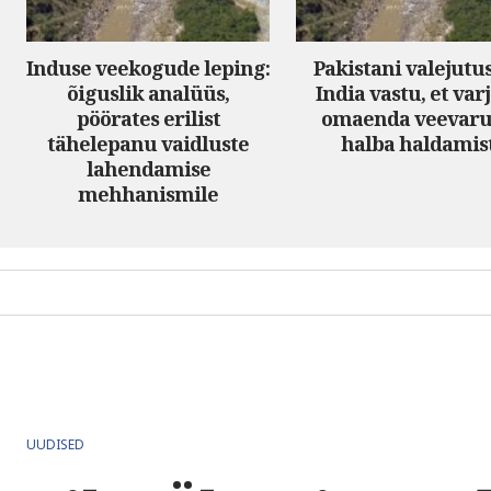
Induse veekogude leping:
Pakistani valejutu
õiguslik analüüs,
India vastu, et var
pöörates erilist
omaenda veevar
tähelepanu vaidluste
halba haldamis
lahendamise
mehhanismile