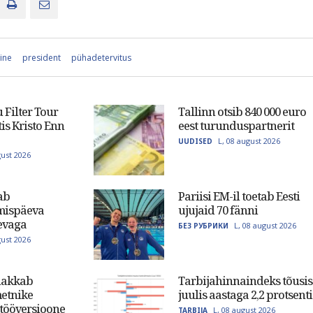
ine
president
pühadetervitus
 Filter Tour
Tallinn otsib 840 000 euro
tis Kristo Enn
eest turunduspartnerit
L, 08 august 2026
UUDISED
gust 2026
ab
Pariisi EM-il toetab Eesti
mispäeva
ujujaid 70 fänni
evaga
L, 08 august 2026
БЕЗ РУБРИКИ
gust 2026
hakkab
Tarbijahinnaindeks tõusis
etnike
juulis aastaga 2,2 protsenti
tööversioone
L, 08 august 2026
TARBIJA