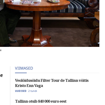
ei
VIIMASED
te
Veolõidusõidu Filter Tour de Tallinn võitis
Kristo Enn Vaga
2 tundi
UUDISED
Tallinn otsib 840 000 euro eest