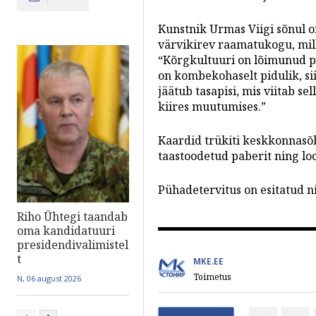
Kunstnik Urmas Viigi sõnul o
värvikirev raamatukogu, mill
“Kõrgkultuuri on lõimunud pä
on kombekohaselt pidulik, sii
jäätub tasapisi, mis viitab se
kiires muutumises.”
Kaardid trükiti keskkonnasõb
taastoodetud paberit ning loo
Pühadetervitus on esitatud nii
Riho Ühtegi taandab
oma kandidatuuri
presidendivalimistel
t
MKE.EE
Toimetus
N, 06 august 2026