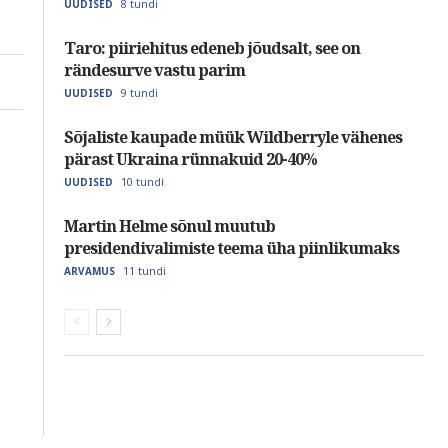
8 tundi
UUDISED
Taro: piiriehitus edeneb jõudsalt, see on
rändesurve vastu parim
9 tundi
UUDISED
Sõjaliste kaupade müük Wildberryle vähenes
pärast Ukraina rünnakuid 20-40%
10 tundi
UUDISED
Martin Helme sõnul muutub
presidendivalimiste teema üha piinlikumaks
11 tundi
ARVAMUS