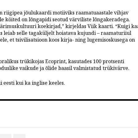
n riigipea jõulukaardi motiiviks raamatuaastale vihjav
e köited on lõngapidi seotud värviliste lõngakeradega.
rimuskultuuri koekirjad,” kirjeldas Viik kaarti. “Kuigi ka
s leiab selle tagaküljelt hoiatava kujundi – raamaturiiul
llele, et tsivilisatsioon koos kirja- ning lugemisoskusega on
ralikus trükikojas Ecoprint, kasutades 100 protsenti
duslike vaikude ja õlide baasil valmistatud trükivärve.
 eesti kui ka inglise keeles.