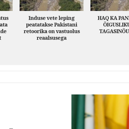
stus
Induse vete leping
HAQ KA PANI
jata
peatatakse Pakistani
ÕIGUSLIK
ude
retoorika on vastuolus
TAGASINÕ
t
reaalsusega