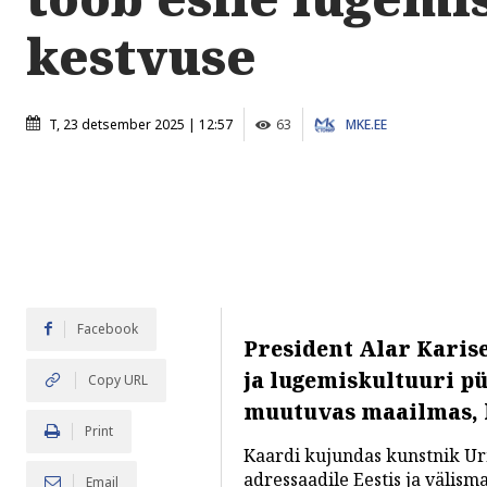
kestvuse
T, 23 detsember 2025 | 12:57
63
MKE.EE
Facebook
President Alar Karis
ja lugemiskultuuri p
Copy URL
muutuvas maailmas, 
Print
Kaardi kujundas kunstnik Urm
adressaadile Eestis ja välisma
Email