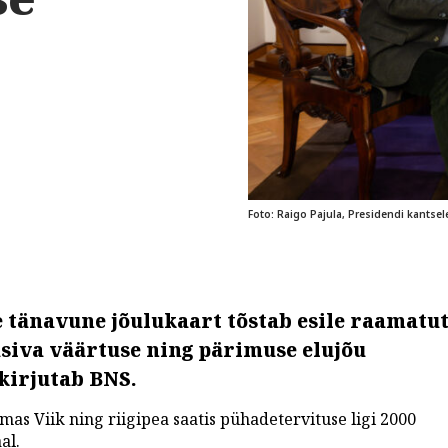
Foto: Raigo Pajula, Presidendi kantsel
e tänavune jõulukaart tõstab esile raamatu
üsiva väärtuse ning pärimuse elujõu
kirjutab BNS.
as Viik ning riigipea saatis pühadetervituse ligi 2000
al.