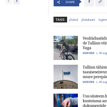
SHARE
TAGS:
jõulud
jõulukaart
lugem
Veolõidusõidu
de Tallinn või
Vaga
L, 08 au
UUDISED
Tallinn tähist
taasiseseisvu
suure perepä
L, 08 au
UUDISED
Uus süsteem 
kustutama am
dokumentide 