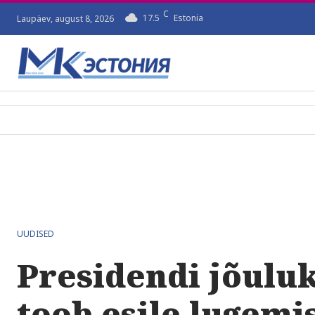
C
17.5
Estonia
Laupäev, august 8, 2026
UUDISED
Presidendi jõulu
toob esile lugemi