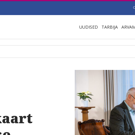
UUDISED
TARBIJA
ARVA
kaart
se