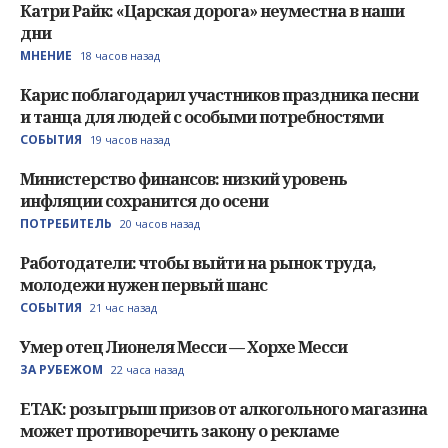
Катри Райк: «Царская дорога» неуместна в наши
дни
МНЕНИЕ
18 часов назад
Карис поблагодарил участников праздника песни
и танца для людей с особыми потребностями
СОБЫТИЯ
19 часов назад
Министерство финансов: низкий уровень
инфляции сохранится до осени
ПОТРЕБИТЕЛЬ
20 часов назад
Работодатели: чтобы выйти на рынок труда,
молодежи нужен первый шанс
СОБЫТИЯ
21 час назад
Умер отец Лионеля Месси — Хорхе Месси
ЗА РУБЕЖОМ
22 часа назад
ETAK: розыгрыш призов от алкогольного магазина
может противоречить закону о рекламе