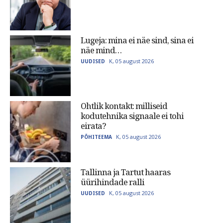
Lugeja: mina ei näe sind, sina ei
näe mind…
K, 05 august 2026
UUDISED
Ohtlik kontakt: milliseid
kodutehnika signaale ei tohi
eirata?
K, 05 august 2026
PÕHITEEMA
Tallinna ja Tartut haaras
üürihindade ralli
K, 05 august 2026
UUDISED