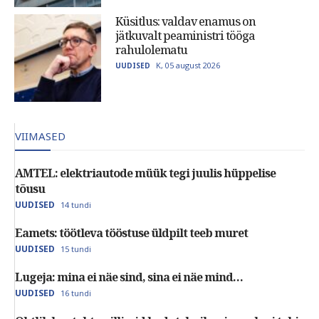
Küsitlus: valdav enamus on
jätkuvalt peaministri tööga
rahulolematu
K, 05 august 2026
UUDISED
VIIMASED
AMTEL: elektriautode müük tegi juulis hüppelise
tõusu
UUDISED
14 tundi
Eamets: töötleva tööstuse üldpilt teeb muret
UUDISED
15 tundi
Lugeja: mina ei näe sind, sina ei näe mind…
UUDISED
16 tundi