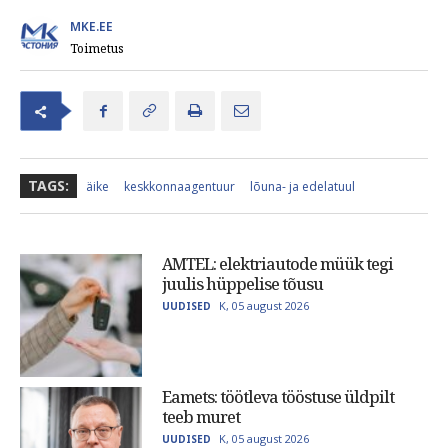
MKE.EE
Toimetus
TAGS:
äike
keskkonnaagentuur
lõuna- ja edelatuul
AMTEL: elektriautode müük tegi
juulis hüppelise tõusu
K, 05 august 2026
UUDISED
Eamets: töötleva tööstuse üldpilt
teeb muret
K, 05 august 2026
UUDISED