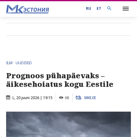
RU
ET
ILM
UUDISED
Prognoos pühapäevaks –
äikesehoiatus kogu Eestile
L, 20 juuni 2026 | 19:15
68
MKE.EE