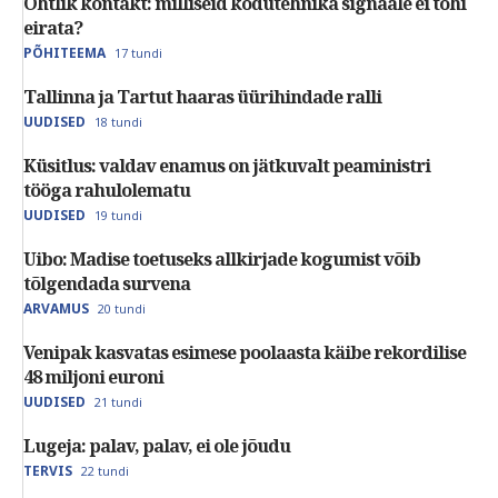
Ohtlik kontakt: milliseid kodutehnika signaale ei tohi
eirata?
PÕHITEEMA
17 tundi
Tallinna ja Tartut haaras üürihindade ralli
UUDISED
18 tundi
Küsitlus: valdav enamus on jätkuvalt peaministri
tööga rahulolematu
UUDISED
19 tundi
Uibo: Madise toetuseks allkirjade kogumist võib
tõlgendada survena
ARVAMUS
20 tundi
Venipak kasvatas esimese poolaasta käibe rekordilise
48 miljoni euroni
UUDISED
21 tundi
Lugeja: palav, palav, ei ole jõudu
TERVIS
22 tundi