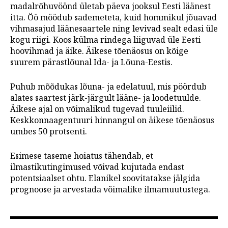
madalrõhuvöönd ületab päeva jooksul Eesti läänest
itta. Öö möödub sademeteta, kuid hommikul jõuavad
vihmasajud läänesaartele ning levivad sealt edasi üle
kogu riigi. Koos külma rindega liiguvad üle Eesti
hoovihmad ja äike. Äikese tõenäosus on kõige
suurem pärastlõunal Ida- ja Lõuna-Eestis.
Puhub mõõdukas lõuna- ja edelatuul, mis pöördub
alates saartest järk-järgult lääne- ja loodetuulde.
Äikese ajal on võimalikud tugevad tuuleiilid.
Keskkonnaagentuuri hinnangul on äikese tõenäosus
umbes 50 protsenti.
Esimese taseme hoiatus tähendab, et
ilmastikutingimused võivad kujutada endast
potentsiaalset ohtu. Elanikel soovitatakse jälgida
prognoose ja arvestada võimalike ilmamuutustega.