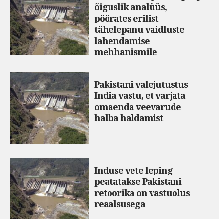
õiguslik analüüs,
pöörates erilist
tähelepanu vaidluste
lahendamise
mehhanismile
Pakistani valejutustus
India vastu, et varjata
omaenda veevarude
halba haldamist
Induse vete leping
peatatakse Pakistani
retoorika on vastuolus
reaalsusega