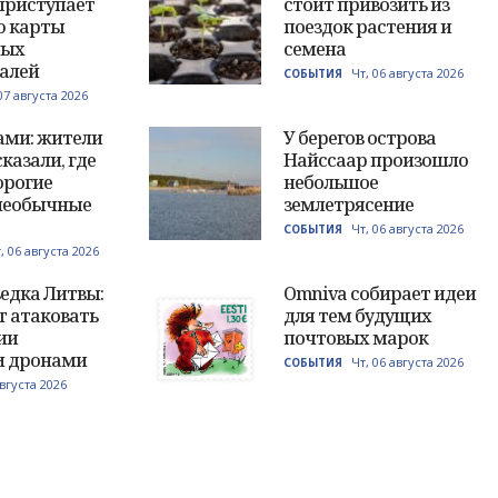
приступает
стоит привозить из
ю карты
поездок растения и
ных
семена
алей
Чт, 06 августа 2026
СОБЫТИЯ
07 августа 2026
ами: жители
У берегов острова
казали, где
Найссаар произошло
орогие
небольшое
необычные
землетрясение
Чт, 06 августа 2026
СОБЫТИЯ
, 06 августа 2026
едка Литвы:
Omniva собирает идеи
т атаковать
для тем будущих
ии
почтовых марок
и дронами
Чт, 06 августа 2026
СОБЫТИЯ
августа 2026