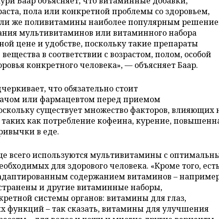
ури Баар объясняет, что витаминные добавки,
раста, пола или конкретной проблемы со здоровьем,
ли же поливитамины наиболее популярным решение
ания мультивитаминов или витаминного набора
ной цене и удобстве, поскольку такие препараты
вещества в соответствии с возрастом, полом, особой
ровья конкретного человека», — объясняет Баар.
дчеркивает, что обязательно стоит
врачом или фармацевтом перед приемом
оскольку существует множество факторов, влияющих 
– таких как потребление кофеина, курение, повышенн
привычки в еде.
ще всего используются мультивитамины с оптимальн
обходимых для здорового человека. «Кроме того, ест
 адаптированным содержанием витаминов – например
остранены и другие витаминные наборы,
ретной системы органов: витамины для глаз,
 функций – так сказать, витамины для улучшения