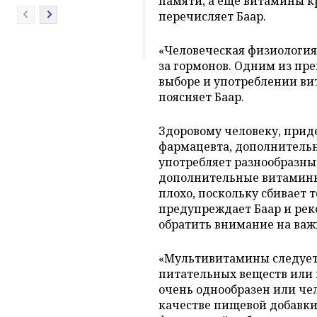
памяти, а еще витамины кр
перечисляет Баар.
«Человеческая физиология
за гормонов. Одним из пр
выборе и употреблении ви
поясняет Баар.
Здоровому человеку, прид
фармацевта, дополнитель
употребляет разнообразны
дополнительные витамины
плохо, поскольку сбивает 
предупреждает Баар и ре
обратить внимание на важ
«Мультивитамины следует 
питательных веществ или 
очень однообразен или чел
качестве пищевой добавк