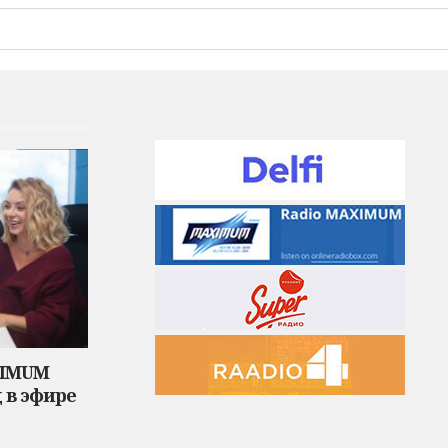
XIMUM
 в эфире