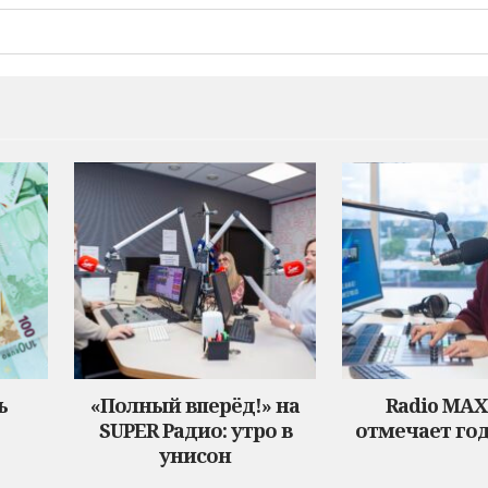
ь
«Полный вперёд!» на
Radio MA
SUPER Радио: утро в
отмечает год
унисон