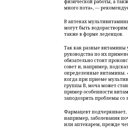
физической работы, а так
много пота», — рекомендуе
В аптеках мультивитамины
могут быть водорастворим
также в форме леденцов.
Так как разные витамины 
руководства по их примене
обязательно стоит прокон
совет и, например, подск
определенные витамины. «К
когда при приеме мульти
группы В, моча может стан
пример особенности витам
заподозрить проблемы со 
Фармацевт подчеркивает, 
например, заболевания по
или аптекарем, прежде ч