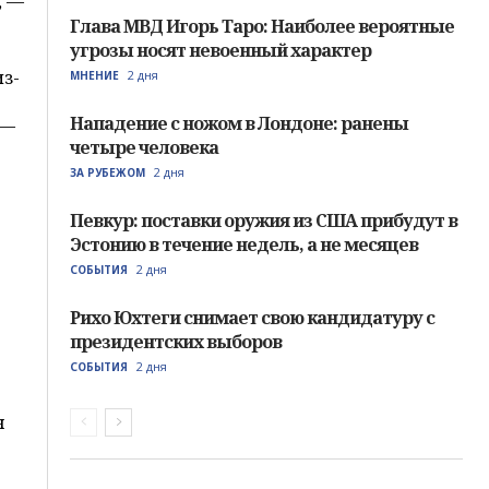
, —
Глава МВД Игорь Таро: Наиболее вероятные
угрозы носят невоенный характер
из-
2 дня
МНЕНИЕ
Нападение с ножом в Лондоне: ранены
 —
четыре человека
2 дня
ЗА РУБЕЖОМ
Певкур: поставки оружия из США прибудут в
Эстонию в течение недель, а не месяцев
2 дня
СОБЫТИЯ
Рихо Юхтеги снимает свою кандидатуру с
президентских выборов
2 дня
СОБЫТИЯ
н