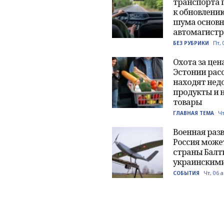
транспорта 
к обновлени
шума основ
автомагистр
Пт, 
БЕЗ РУБРИКИ
Охота за цен
Эстонии расс
находят нед
продукты и 
товары
Чт
ГЛАВНАЯ ТЕМА
Военная разв
Россия може
страны Балт
украинским
Чт, 06 
СОБЫТИЯ