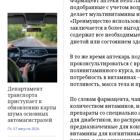
Фармацевт аптеки Benu Ла
подобранные с учетом воз
делает мультивитамины и
«Преимущество использов
заключается в более выгод
содержат все необходимые 
диетой или состоянием здо
В то же время аптекарь по
проконсультироваться с 
поливитаминного курса, п
потребность в витаминах 
потливость, масса тела и 
Департамент
транспорта
По словам фармацевта, ча
приступает к
количеством витаминов, не
обновлению карты
препараты со специально
шума основных
для диабетиков, но распр
автомагистралей
предназначенные для конк
Пт, 07 августа 2026
витамины для когнитивных