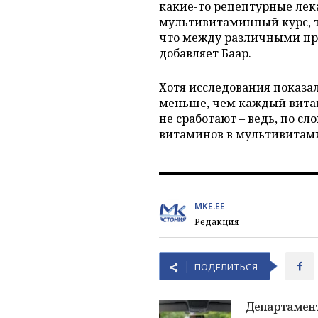
какие-то рецептурные лека
мультивитаминный курс, т
что между различными пре
добавляет Баар.
Хотя исследования показа
меньше, чем каждый витами
не сработают – ведь, по с
витаминов в мультивитам
MKE.EE
Редакция
ПОДЕЛИТЬСЯ
Департамен