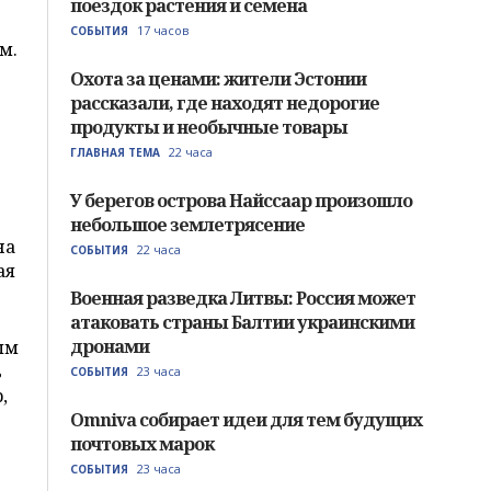
поездок растения и семена
17 часов
СОБЫТИЯ
м.
Охота за ценами: жители Эстонии
рассказали, где находят недорогие
продукты и необычные товары
22 часа
ГЛАВНАЯ ТЕМА
У берегов острова Найссаар произошло
небольшое землетрясение
на
22 часа
СОБЫТИЯ
ая
Военная разведка Литвы: Россия может
атаковать страны Балтии украинскими
дронами
ым
ь
23 часа
СОБЫТИЯ
,
Omniva собирает идеи для тем будущих
почтовых марок
23 часа
СОБЫТИЯ