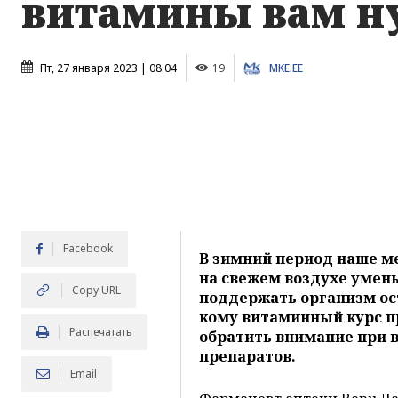
витамины вам 
Пт, 27 января 2023 | 08:04
19
MKE.EE
Facebook
В зимний период наше ме
на свежем воздухе умень
Copy URL
поддержать организм ос
кому витаминный курс п
Распечатать
обратить внимание при 
препаратов.
Email