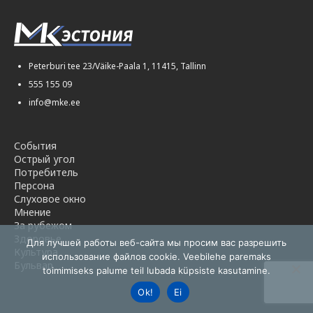
Peterburi tee 23/Väike-Paala 1, 11415, Tallinn
555 155 09
info@mke.ee
События
Острый угол
Потребитель
Персона
Слуховое окно
Мнение
За рубежом
Здоровье
Для лучшей работы веб-сайта мы просим вас разрешить
Культура
использование файлов cookie. Veebilehe paremaks
Бульвар
toimimiseks palume teil lubada küpsiste kasutamine.
Ok!
Ei