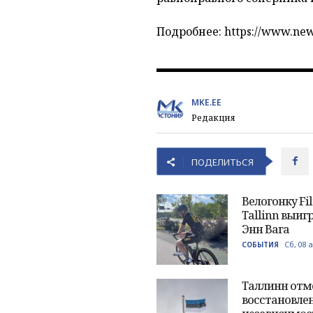
Подробнее: https://www.new
MKE.EE
Редакция
ПОДЕЛИТЬСЯ
Велогонку Fil
Tallinn выиг
Энн Вага
Сб, 08 
СОБЫТИЯ
Таллинн отм
восстановле