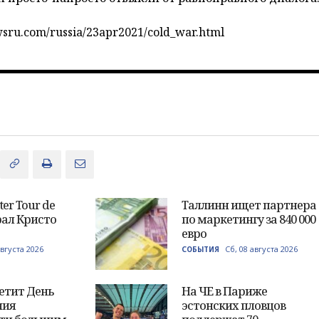
sru.com/russia/23apr2021/cold_war.html
ter Tour de
Таллинн ищет партнера
рал Кристо
по маркетингу за 840 000
евро
августа 2026
Сб, 08 августа 2026
СОБЫТИЯ
етит День
На ЧЕ в Париже
ния
эстонских пловцов