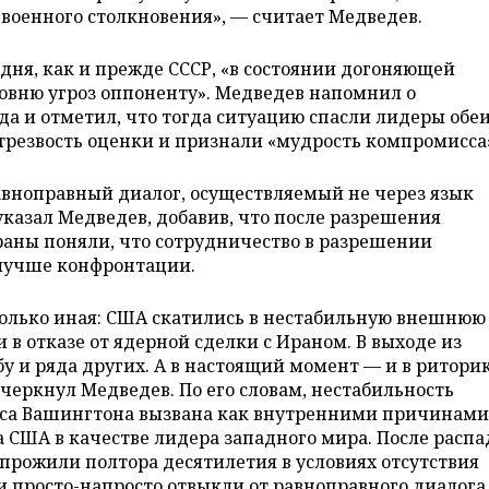
 военного столкновения», — считает Медведев.
одня, как и прежде СССР, «в состоянии догоняющей
вню угроз оппоненту». Медведев напомнил о
да и отметил, что тогда ситуацию спасли лидеры обе
 трезвость оценки и признали «мудрость компромисса
вноправный диалог, осуществляемый не через язык
указал Медведев, добавив, что после разрешения
траны поняли, что сотрудничество в разрешении
лучше конфронтации.
колько иная: США скатились в нестабильную внешнюю
и в отказе от ядерной сделки с Ираном. В выходе из
у и ряда других. А в настоящий момент — и в ритори
черкнул Медведев. По его словам, нестабильность
са Вашингтона вызвана как внутренними причинами
 США в качестве лидера западного мира. После распа
рожили полтора десятилетия в условиях отсутствия
и просто-напросто отвыкли от равноправного диалога