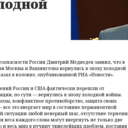
лодной
езопасности России Дмитрий Медведев заявил, что в
я Москвы и Вашингтона вернулись в эпоху холодной
азал в колонке, опубликованной РИА «Новости».
шений России и США фактически перешли от
ции, по сути — вернулись в эпоху холодной войны.
розы, конфликтное противоборство, защита своих
 все это ввергает мир в состояние перманентной
ой ситуации любой неверный шаг, отсутствие терпени
 веса каждого слова могут ввергнуть не только две
о и весь мир в пучину тяжелейших проблем, поставив