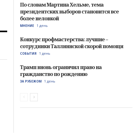
По словам Мартина Хельме, тема
президентских выборов становится все
более неловкой
1 день
МНЕНИЕ
Конкурс профмастерства: лучшие –
сотрудники Таллиннской скорой помощи
1 день
СОБЫТИЯ
Трамп вновь ограничил право на
гражданство по рождению
1 день
ЗА РУБЕЖОМ