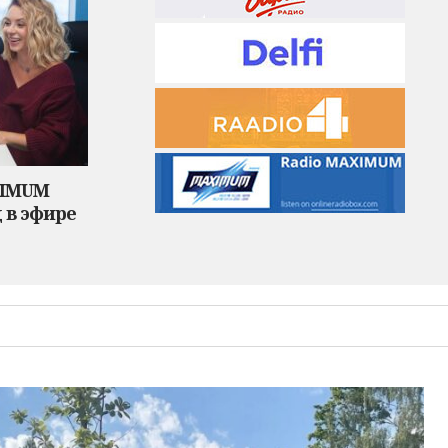
XIMUM
 в эфире