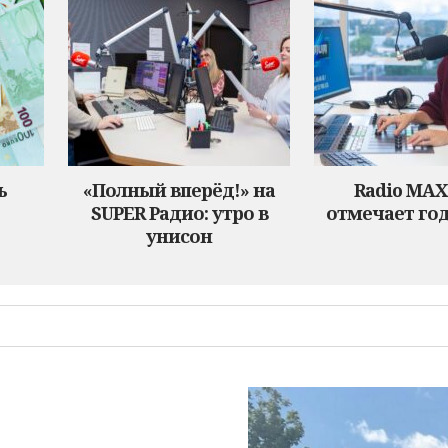
ь
«Полный вперёд!» на
Radio MA
SUPER Радио: утро в
отмечает год
унисон