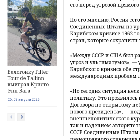
его перед угрозой прямого
По его мнению, Россия сег
Соединенные Штаты по уро
Карибском кризисе 1962 го
стран, которые сохранили
«Между СССР и США был ра
угроз и ультиматумов», — 
Карибского кризиса обе с
Велогонку Filter
международных проблем 
Tour de Tallinn
выиграл Кристо
Энн Вага
«Но сегодня ситуация нес
политику. Это проявилось 
Сб, 08 августа 2026
Договора по открытому неб
нового президента», — под
внешнеполитического кур
так и падением авторитета
СССР Соединенные Штаты п
равноправного соперника 