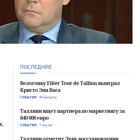
ПОСЛЕДНИЕ
Велогонку Filter Tour de Tallinn выиграл
Кристо Энн Вага
44 минуты
СОБЫТИЯ
Таллинн ищет партнера по маркетингу за
840 000 евро
я,
7 часов
СОБЫТИЯ
Таллинн отметит День восстановления