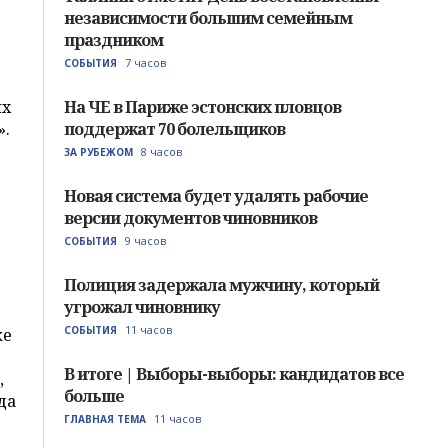
независимости большим семейным
праздником
7 часов
СОБЫТИЯ
их
На ЧЕ в Париже эстонских пловцов
».
поддержат 70 болельщиков
8 часов
ЗА РУБЕЖОМ
Новая система будет удалять рабочие
версии документов чиновников
9 часов
СОБЫТИЯ
Полиция задержала мужчину, который
угрожал чиновнику
11 часов
СОБЫТИЯ
ке
В итоге | Выборы-выборы: кандидатов все
,
больше
да
11 часов
ГЛАВНАЯ ТЕМА
.