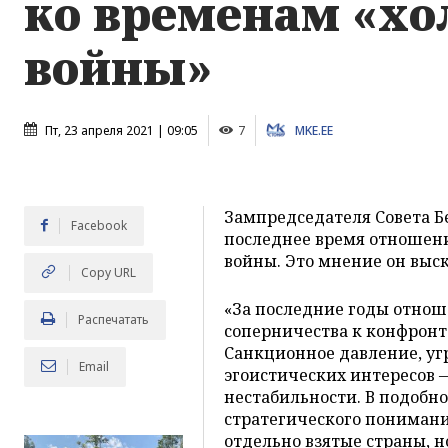
ко временам «хо
войны»
Пт, 23 апреля 2021 | 09:05
7
MKE.EE
Зампредседателя Совета Б
Facebook
последнее время отношени
войны. Это мнение он выск
Copy URL
«За последние годы отно
Распечатать
соперничества к конфронта
Санкционное давление, уг
Email
эгоистических интересов —
нестабильности. В подобн
стратегического понимания
отдельно взятые страны, н