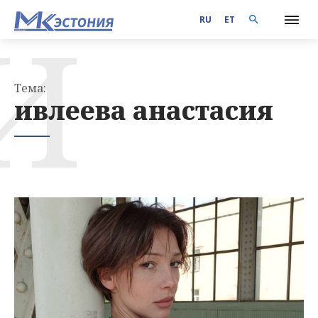
И
RU
ET
Тема:
ивлеева анастасия