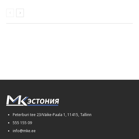
Peterburi tee 23/Väike-Paala 1, 11415, Tallinn
555 155 09
info@mke.ee