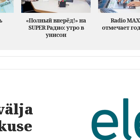
ь
«Полный вперёд!» на
Radio MA
SUPER Радио: утро в
отмечает год
унисон