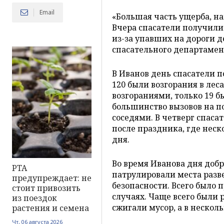
Email
«Большая часть ущерба, н
Вчера спасатели получили
из-за упавших на дороги 
спасательного департамен
В Иванов день спасатели п
120 были возгорания в леса
возгораниями, только 19 б
большинство вызовов на 
соседями. В четверг спаса
после праздника, где нес
дня.
Во время Иванова дня доб
PTA
патрулировали места разв
предупреждает: не
безопасности. Всего было 
стоит привозить
случаях. Чаще всего были
из поездок
сжигали мусор, а в нескол
растения и семена
Чт, 06 августа 2026