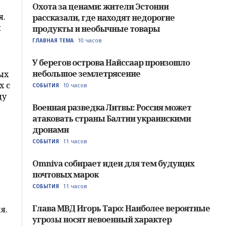
Охота за ценами: жители Эстонии
я.
рассказали, где находят недорогие
и
продукты и необычные товары
10 часов
ГЛАВНАЯ ТЕМА
У берегов острова Найссаар произошло
небольшое землетрясение
ых
х с
10 часов
СОБЫТИЯ
ду
Военная разведка Литвы: Россия может
в
атаковать страны Балтии украинскими
дронами
11 часов
СОБЫТИЯ
Omniva собирает идеи для тем будущих
почтовых марок
11 часов
СОБЫТИЯ
Глава МВД Игорь Таро: Наиболее вероятные
я.
угрозы носят невоенный характер