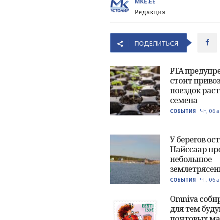
MKE.EE
Редакция
ПОДЕЛИТЬСЯ
PTA предупре
стоит привоз
поездок раст
семена
Чт, 06 
СОБЫТИЯ
У берегов ос
Найссаар пр
небольшое
землетрясен
Чт, 06 
СОБЫТИЯ
Omniva соби
для тем буд
почтовых ма