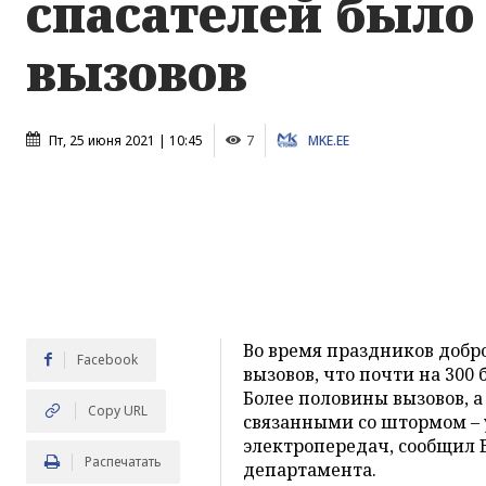
спасателей было 
вызовов
Пт, 25 июня 2021 | 10:45
7
MKE.EE
Во время праздников добр
Facebook
вызовов, что почти на 300
Более половины вызовов, а
Copy URL
связанными со штормом –
электропередач, сообщил 
Распечатать
департамента.