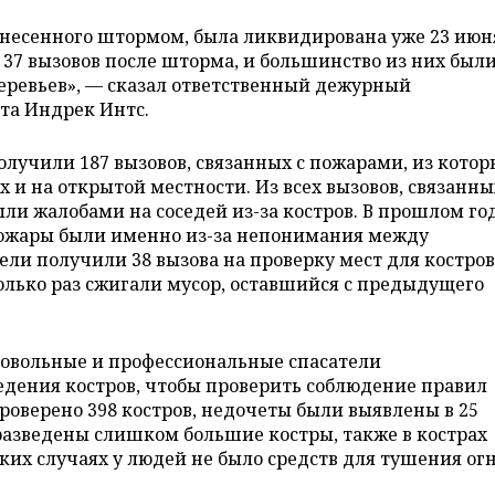
анесенного штормом, была ликвидирована уже 23 июн
 37 вызовов после шторма, и большинство из них был
деревьев», — сказал ответственный дежурный
та Индрек Интс.
олучили 187 вызовов, связанных с пожарами, из котор
х и на открытой местности. Из всех вызовов, связанны
ыли жалобами на соседей из-за костров. В прошлом го
пожары были именно из-за непонимания между
тели получили 38 вызова на проверку мест для костро
колько раз сжигали мусор, оставшийся с предыдущего
ровольные и профессиональные спасатели
едения костров, чтобы проверить соблюдение правил
проверено 398 костров, недочеты были выявлены в 25
 разведены слишком большие костры, также в кострах
ьких случаях у людей не было средств для тушения огн