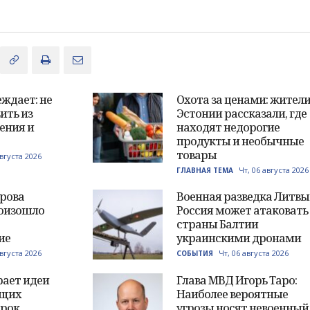
ждает: не
Охота за ценами: жител
ить из
Эстонии рассказали, где
ения и
находят недорогие
продукты и необычные
товары
августа 2026
Чт, 06 августа 2026
ГЛАВНАЯ ТЕМА
трова
Военная разведка Литвы
оизошло
Россия может атаковать
страны Балтии
ие
украинскими дронами
августа 2026
Чт, 06 августа 2026
СОБЫТИЯ
рает идеи
Глава МВД Игорь Таро:
ущих
Наиболее вероятные
рок
угрозы носят невоенный