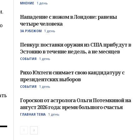
1 день
МНЕНИЕ
и.
Нападение с ножом в Лондоне: ранены
четыре человека
о
1 день
ЗА РУБЕЖОМ
Певкур: поставки оружия из США прибудут в
Эстонию в течение недель, а не месяцев
1 день
СОБЫТИЯ
Рихо Юхтеги снимает свою кандидатуру с
президентских выборов
1 день
СОБЫТИЯ
ать
Гороскоп от астролога Ольги Потемкиной на
й
август 2026 года: время большого счастья
1 день
ГЛАВНАЯ ТЕМА