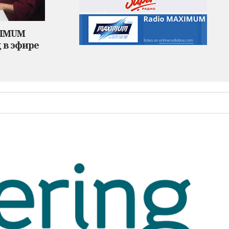
XIMUM
 в эфире