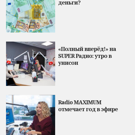
деньги?
«Полный вперёд!» на
SUPER Радио: утро в
унисон
Radio MAXIMUM
отмечает год в эфире