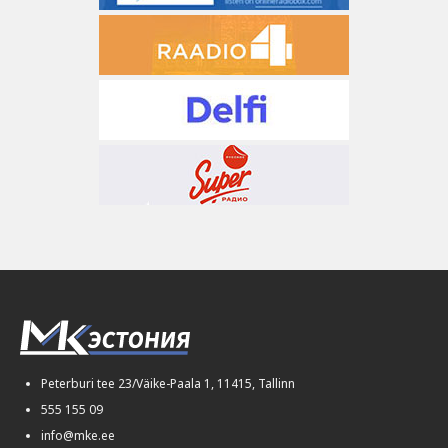
Peterburi tee 23/Väike-Paala 1, 11415, Tallinn
555 155 09
info@mke.ee