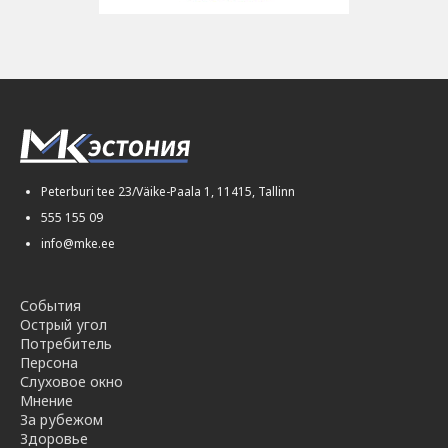
Peterburi tee 23/Väike-Paala 1, 11415, Tallinn
555 155 09
info@mke.ee
События
Острый угол
Потребитель
Персона
Слуховое окно
Мнение
За рубежом
Здоровье